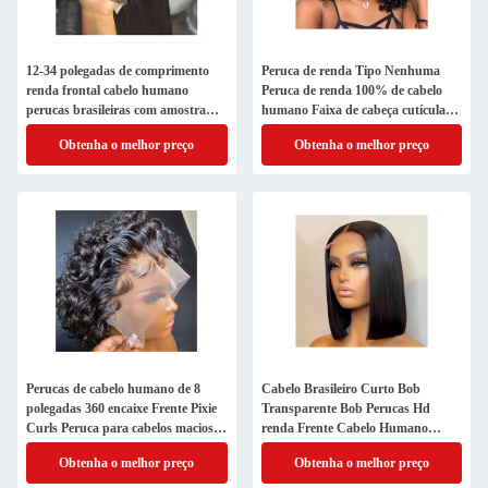
12-34 polegadas de comprimento
Peruca de renda Tipo Nenhuma
renda frontal cabelo humano
Peruca de renda 100% de cabelo
perucas brasileiras com amostra
humano Faixa de cabeça cutícula
gratuita
alinhada Peruca de cabelo bruto
Obtenha o melhor preço
Obtenha o melhor preço
Perucas de cabelo humano de 8
Cabelo Brasileiro Curto Bob
polegadas 360 encaixe Frente Pixie
Transparente Bob Perucas Hd
Curls Peruca para cabelos macios e
renda Frente Cabelo Humano
brilhantes
Perucas 8-14 polegadas
Obtenha o melhor preço
Obtenha o melhor preço