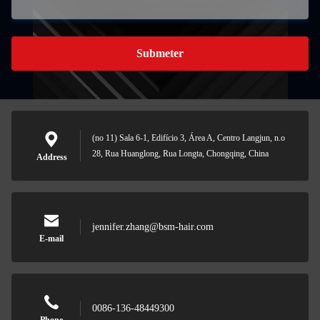
Submeter
(no 11) Sala 6-1, Edifício 3, Área A, Centro Langjun, n.o
28, Rua Huanglong, Rua Longta, Chongqing, China
Address
jennifer.zhang@bsm-hair.com
E-mail
0086-136-48449300